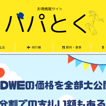
生活
飛行機
飲料・食事